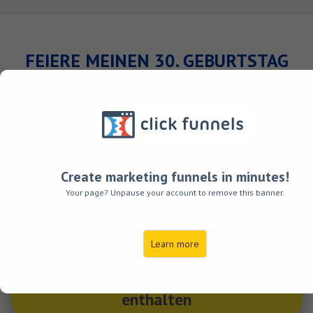
FEIERE MEINEN 30. GEBURTSTAG
MIT MIR!
Ich bin 30 Jahre alt geworden und habe deshalb
ein Paket erstellt, in dem du meine
30 besten
Marketing Strategien, zahlreiche Vorlagen
und
Create marketing funnels in minutes!
komplett
fertige Verkaufstexte
bekommst.
Your page? Unpause your account to remove this banner.
Learn more
Das alles ist in der Schatzkiste
enthalten